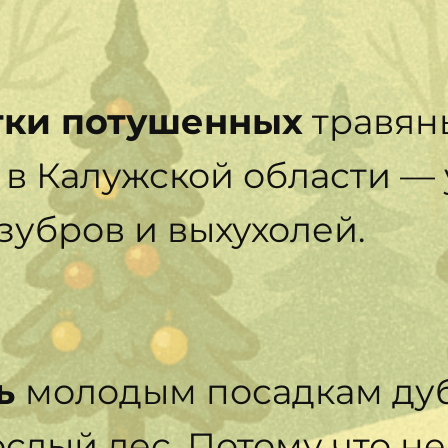
тки потушенных
травян
 в Калужской области —
зубров и выхухолей.
ь
молодым посадкам дуб
слый лес. Потому что не