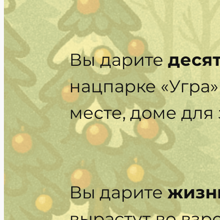
Вы
дарите
деся
нацпарке «Угра»
месте, доме для 
Вы дарите
жизн
вырастут во взро