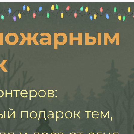
пожарным
к
нтеров:
ый подарок тем,