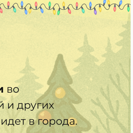
и
во
 и других
идет в города.