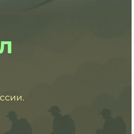
л
ссии.