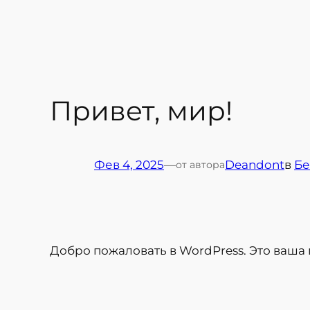
Перейти
к
содержимому
Привет, мир!
Фев 4, 2025
—
Deandont
в
Бе
от автора
Добро пожаловать в WordPress. Это ваша 