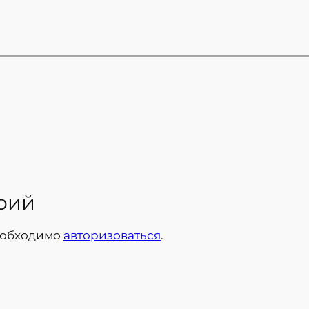
рий
еобходимо
авторизоваться
.